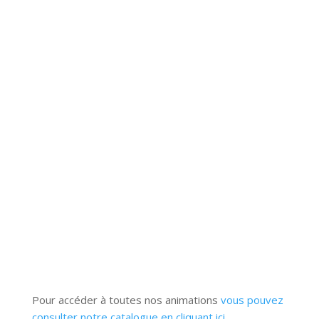
La valise pédagogique se compose de deux
parties : 1) A la découverte des pays de l’UE
est représentée sous forme de nombreux
ateliers (repas de famille, fêtes et carnavals,
personnages célèbres, contes, etc.) à travers
lesquels les enfants équipés d’un guide de...
Pour accéder à toutes nos animations
vous pouvez
consulter notre catalogue en cliquant ici.