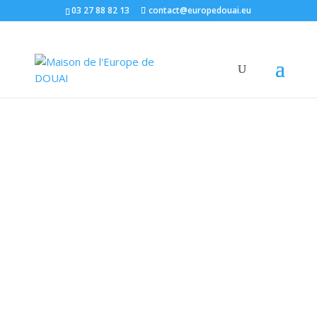
03 27 88 82 13
contact@europedouai.eu
La Maison de l'Europe de Douai propose un
casque de réalité virtuelle pour sensibiliser à
la mobilité. Ce projet a été réalisé par des
étudiants de l'IMT Nord Europe dans le cadre
des projets ouverts. En mettant le casque,
vous pourrez visiter une capitale
européenne,...