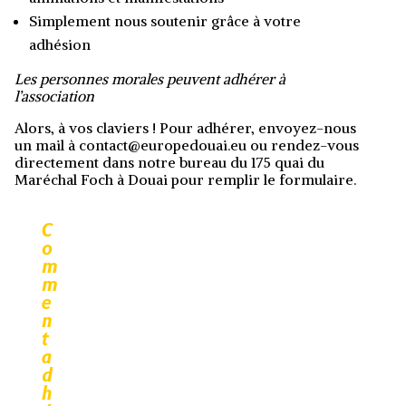
Simplement nous soutenir grâce à votre
adhésion
Les personnes morales peuvent adhérer à
l’association
Alors, à vos claviers ! Pour adhérer, envoyez-nous
un mail à contact@europedouai.eu ou rendez-vous
directement dans notre bureau du 175 quai du
Maréchal Foch à Douai pour remplir le formulaire.
C
o
m
m
e
n
t
a
d
h