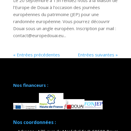
Le 20 septembre à 15h rendez-vous à la Maison de
l’Europe de Douai à l’occasion des journées
européennes du patrimoine (JEP) pour une
randonnée européenne. Vous pourrez découvrir
Douai sous un angle européen. Inscription par mail :
contact@europedouai.eu...
« Entrées précédentes
Entrées suivantes »
Nos financeurs :
Nos coordonnées :