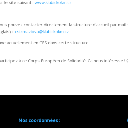
r le site suivant :
www.klubickokm.cz
ous pouvez contacter directement la structure d’accueil par mail :
glais) :
csizmaziova@klubickokm.cz
ne actuellement en CES dans cette structure :
articipez à ce Corps Européen de Solidarité. Ca nous intéresse ! 
Nos coordonnées :