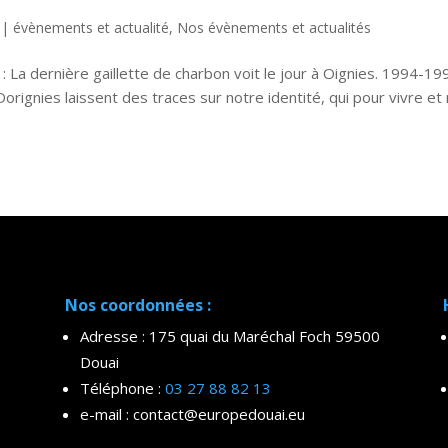
|
évènements et actualité
,
Nos évènements et actualités
 La dernière gaillette de charbon voit le jour à Oignies. 1994-199
orignies laissent des traces sur notre identité, qui pour vivre et
Nos coordonnées :
Adresse : 175 quai du Maréchal Foch 59500
Douai
Téléphone :
03 27 88 82 13
e-mail : contact@europedouai.eu