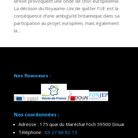
Brexit provoquent une onde de choc européenne.
La décision du Royaume-Uni de quitter l’UE est la
conséquence d’une ambiguïté britannique dans sa
participation au projet européen, mais également
la...
Nos financeurs :
Nos coordonnées :
Adresse : 175 quai du Maréchal Foch 59500 Douai
Téléphone :
03 27 88 82 13