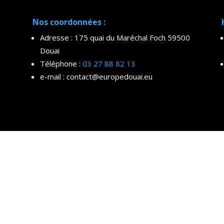
Nos coordonnées :
Adresse : 175 quai du Maréchal Foch 59500
Douai
Téléphone :
03 27 88 82 13
e-mail : contact@europedouai.eu