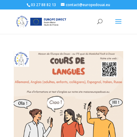
03 27 88 82 13
contact@europedouai.eu